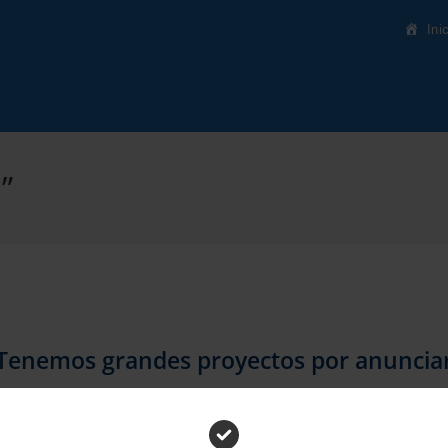
Ini
”
Tenemos grandes proyectos por anuncia
inando algo grande. Nuestra tienda está en obras y pronto abrirá 