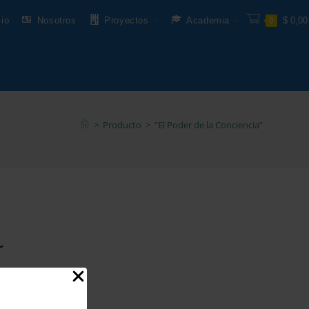
cio
Nosotros
Proyectos
Academia
$
0,00
0
>
Producto
>
“El Poder de la Conciencia”
r
sus puertas.