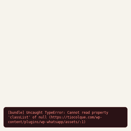
[bundle] Uncaught TypeError: Cannot read property 
'classList' of null (https://tiocolque.com/wp-
content/plugins/wp-whatsapp/assets/:1)