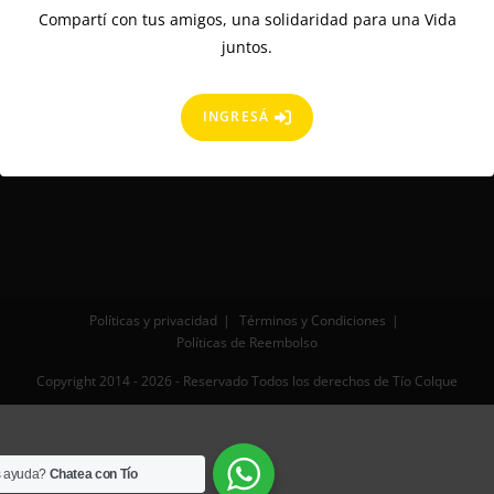
Compartí con tus amigos, una solidaridad para una Vida
juntos.
INGRESÁ
Políticas y privacidad
Términos y Condiciones
Políticas de Reembolso
Copyright 2014 - 2026 - Reservado Todos los derechos de Tío Colque
s ayuda?
Chatea con Tío