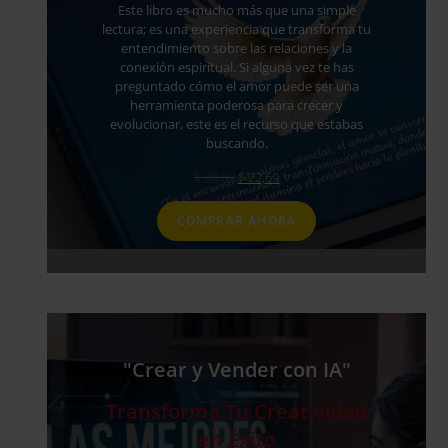
Este libro es mucho más que una simple
lectura; es una experiencia que transforma tu
entendimiento sobre las relaciones y la
conexión espiritual. Si alguna vez te has
preguntado cómo el amor puede ser una
herramienta poderosa para crecer y
evolucionar, este es el recurso que estabas
buscando.
$
88,69
$
22,69
COMPRAR AHORA
"Crear y Vender con IA"
Transforma Tu Creatividad
en Éxito