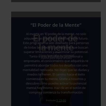
“El Poder de la Mente”
Al invertir en ‘El poder de la mente’, no solo
adquieres un producto; inviertes en tu futuro.
Este programa ha sido diseñado para personas
de todas las edades y profesiones que buscan
superar limitaciones y maximizar su potencial.
Tanto si eres estudiante, profesional o
empresario, el conocimiento que adquirirás te
permitirá abordar todos los desafíos con una
mentalidad renovada. No dejes que las dudas y
miedos te frenen. El camino hacia el éxito
comienza en tu mente. Únete a nosotros y
descubre cómo puedes activar tu potencial
mental hoy mismo. Haz clic en el botón de
compra y comienza tu transformación.
$
69,44
$
23,69