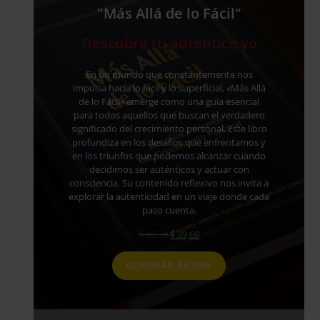
"Más Allá de lo Fácil"
Descubre tu auténtico yo
En un mundo que constantemente nos
impulsa hacia lo fácil y lo superficial, «Más Allá
de lo Fácil» emerge como una guía esencial
para todos aquellos que buscan el verdadero
significado del crecimiento personal. Este libro
profundiza en los desafíos que enfrentamos y
en los triunfos que podemos alcanzar cuando
decidimos ser auténticos y actuar con
consciencia. Su contenido reflexivo nos invita a
explorar la autenticidad en un viaje donde cada
paso cuenta.
$
96,36
$
39,69
COMPRAR AHORA