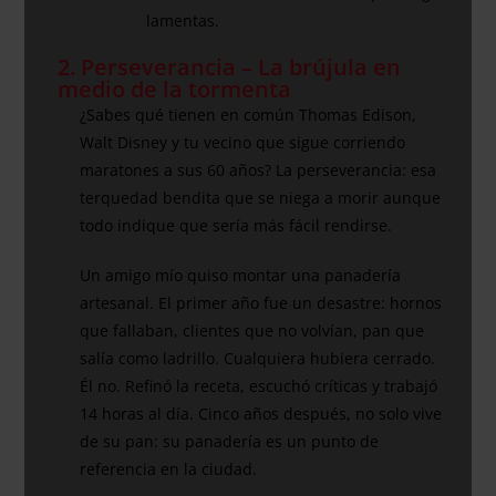
lamentas.
2. Perseverancia – La brújula en
medio de la tormenta
¿Sabes qué tienen en común Thomas Edison,
Walt Disney y tu vecino que sigue corriendo
maratones a sus 60 años? La perseverancia: esa
terquedad bendita que se niega a morir aunque
todo indique que sería más fácil rendirse.
Un amigo mío quiso montar una panadería
artesanal. El primer año fue un desastre: hornos
que fallaban, clientes que no volvían, pan que
salía como ladrillo. Cualquiera hubiera cerrado.
Él no. Refinó la receta, escuchó críticas y trabajó
14 horas al día. Cinco años después, no solo vive
de su pan: su panadería es un punto de
referencia en la ciudad.