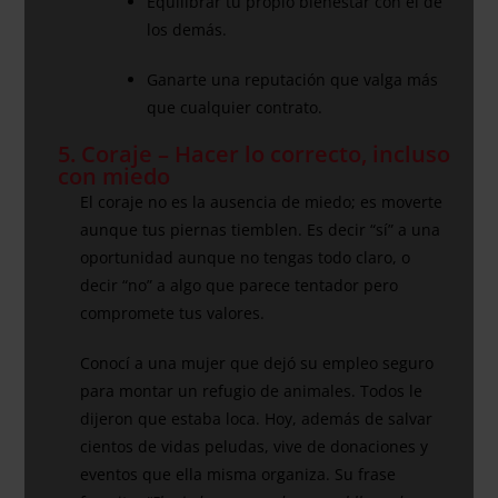
Equilibrar tu propio bienestar con el de
los demás.
Ganarte una reputación que valga más
que cualquier contrato.
5. Coraje – Hacer lo correcto, incluso
con miedo
El coraje no es la ausencia de miedo; es moverte
aunque tus piernas tiemblen. Es decir “sí” a una
oportunidad aunque no tengas todo claro, o
decir “no” a algo que parece tentador pero
compromete tus valores.
Conocí a una mujer que dejó su empleo seguro
para montar un refugio de animales. Todos le
dijeron que estaba loca. Hoy, además de salvar
cientos de vidas peludas, vive de donaciones y
eventos que ella misma organiza. Su frase