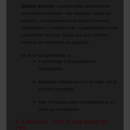
Ejemplo práctico:
Cuando estás aprendiendo
una nueva habilidad —por ejemplo, hablar en
público— las primeras veces sentirás nervios,
tartamudeos y miradas frías. La perseverancia es
presentarte otra vez, hasta que esas mismas
miradas se conviertan en aplausos.
En el curso aprenderás a:
Transformar la frustración en
combustible.
Mantener hábitos que no se caen con la
primera tormenta.
Usar el fracaso como un laboratorio, no
como un cementerio.
3. Sabiduría – Ver lo que otros no
ven