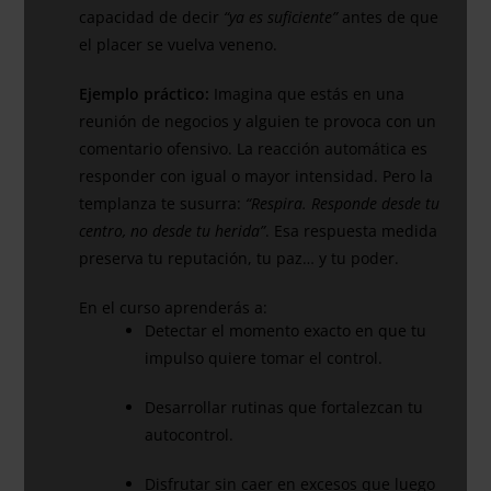
capacidad de decir
“ya es suficiente”
antes de que
el placer se vuelva veneno.
Ejemplo práctico:
Imagina que estás en una
reunión de negocios y alguien te provoca con un
comentario ofensivo. La reacción automática es
responder con igual o mayor intensidad. Pero la
templanza te susurra:
“Respira. Responde desde tu
centro, no desde tu herida”
. Esa respuesta medida
preserva tu reputación, tu paz… y tu poder.
En el curso aprenderás a:
Detectar el momento exacto en que tu
impulso quiere tomar el control.
Desarrollar rutinas que fortalezcan tu
autocontrol.
Disfrutar sin caer en excesos que luego