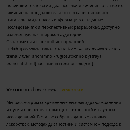
новейшие технологии диагностики и лечения, а также их
влияние на продолжительность и качество жизни.
Читатель найдет здесь информацию о научных
исследованиях и перспективных разработках, доступно
изложенную для широкой аудитории.
Ознакомиться с полной информацией –
[url=https://www.trawka.ru/stati/2795-chastnyj-vytrezvitel-
tsena-v-tveri-anonimno-kruglosutochno-bystraya-
pomoshh.html]частный вытрезвитель[/url]
Vernonmub
09.06.2026
RESPONDER
Мы рассмотрим современные вызовы здравоохранения
и пути их решения с помощью технологий и научных
исследований. В статье собраны данные о новых
лекарствах, методах диагностики и системном подходе к