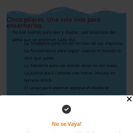
Cinco pilares. Una sola vida para
encarnarlos.
No son teorías para leer y olvidar, son músculos del
alma que se entrenan cada día.
La
Templanza
para no ser esclavo de tus impulsos.
La
Perseverancia
para seguir cuando el mundo te
dice que pares.
La
Sabiduría
para ver donde otros no ven nada.
La
Justicia
para caminar con honor, incluso en
terreno difícil.
El
Coraje
para avanzar aunque el miedo te
acompañe.
Cinco virtudes. Un solo camino.
Y una vida… la tuya… para vivirlas hasta que se vuelvan
No se Vaya!
tu esencia.