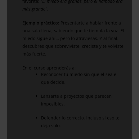
favorita:
“El miedo era grande, pero el llamado era
más grande”
.
Ejemplo práctico:
Presentarte a hablar frente a
una sala llena, sabiendo que te tiembla la voz. El
miedo sigue ahí… pero lo atraviesas. Y al final,
descubres que sobreviviste, creciste y te volviste
más fuerte.
En el curso aprenderás a:
Reconocer tu miedo sin que él sea el
que decide.
Lanzarte a proyectos que parecen
imposibles.
Defender lo correcto, incluso si eso te
deja solo.