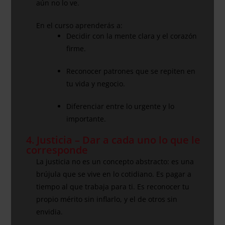
aún no lo ve.
En el curso aprenderás a:
Decidir con la mente clara y el corazón
firme.
Reconocer patrones que se repiten en
tu vida y negocio.
Diferenciar entre lo urgente y lo
importante.
4. Justicia – Dar a cada uno lo que le
corresponde
La justicia no es un concepto abstracto: es una
brújula que se vive en lo cotidiano. Es pagar a
tiempo al que trabaja para ti. Es reconocer tu
propio mérito sin inflarlo, y el de otros sin
envidia.