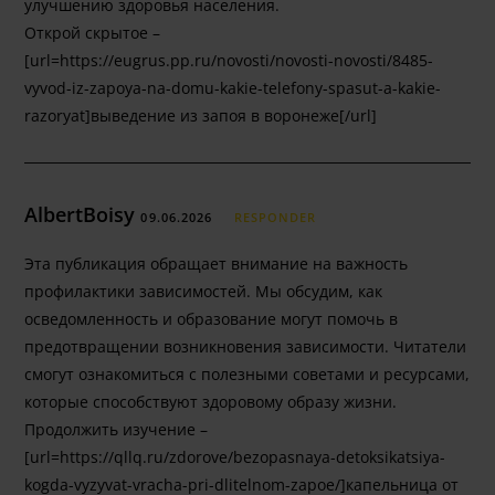
улучшению здоровья населения.
Открой скрытое –
[url=https://eugrus.pp.ru/novosti/novosti-novosti/8485-
vyvod-iz-zapoya-na-domu-kakie-telefony-spasut-a-kakie-
razoryat]выведение из запоя в воронеже[/url]
AlbertBoisy
09.06.2026
RESPONDER
Эта публикация обращает внимание на важность
профилактики зависимостей. Мы обсудим, как
осведомленность и образование могут помочь в
предотвращении возникновения зависимости. Читатели
смогут ознакомиться с полезными советами и ресурсами,
которые способствуют здоровому образу жизни.
Продолжить изучение –
[url=https://qllq.ru/zdorove/bezopasnaya-detoksikatsiya-
kogda-vyzyvat-vracha-pri-dlitelnom-zapoe/]капельница от