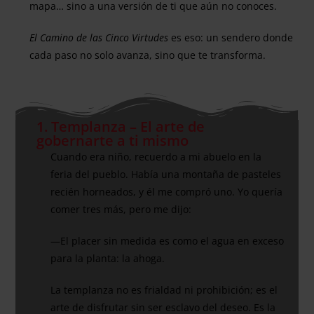
mapa… sino a una versión de ti que aún no conoces.
El Camino de las Cinco Virtudes
es eso: un sendero donde
cada paso no solo avanza, sino que te transforma.
1. Templanza – El arte de
gobernarte a ti mismo
Cuando era niño, recuerdo a mi abuelo en la
feria del pueblo. Había una montaña de pasteles
recién horneados, y él me compró uno. Yo quería
comer tres más, pero me dijo:
—El placer sin medida es como el agua en exceso
para la planta: la ahoga.
La templanza no es frialdad ni prohibición; es el
arte de disfrutar sin ser esclavo del deseo. Es la