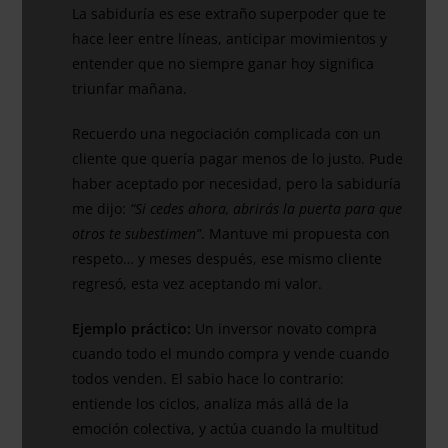
La sabiduría es ese extraño superpoder que te
hace leer entre líneas, anticipar movimientos y
entender que no siempre ganar hoy significa
triunfar mañana.
Recuerdo una negociación complicada con un
cliente que quería pagar menos de lo justo. Pude
haber aceptado por necesidad, pero la sabiduría
me dijo:
“Si cedes ahora, abrirás la puerta para que
otros te subestimen”
. Mantuve mi propuesta con
respeto… y meses después, ese mismo cliente
regresó, esta vez aceptando mi valor.
Ejemplo práctico:
Un inversor novato compra
cuando todo el mundo compra y vende cuando
todos venden. El sabio hace lo contrario:
entiende los ciclos, analiza más allá de la
emoción colectiva, y actúa cuando la multitud