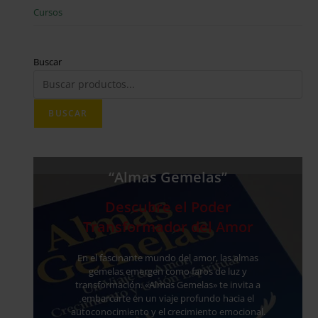
Cursos
Buscar
BUSCAR
“Almas Gemelas”
Descubre el Poder
Transformador del Amor
En el fascinante mundo del amor, las almas
gemelas emergen como faros de luz y
transformación. «Almas Gemelas» te invita a
embarcarte en un viaje profundo hacia el
autoconocimiento y el crecimiento emocional.