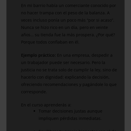
En mi barrio había un comerciante conocido por
no hacer trampa con el peso de la balanza. A
veces incluso ponía un poco más “por si acaso”.
Nunca se hizo rico en un día, pero en veinte
años… su tienda fue la más prospera. ¿Por qué?
Porque todos confiaban en él.
Ejemplo práctico:
En una empresa, despedir a
un trabajador puede ser necesario. Pero la
justicia no se trata solo de cumplir la ley, sino de
hacerlo con dignidad: explicando la decisión,
ofreciendo recomendaciones y pagándole lo que
corresponde.
En el curso aprenderás a:
Tomar decisiones justas aunque
impliquen pérdidas inmediatas.