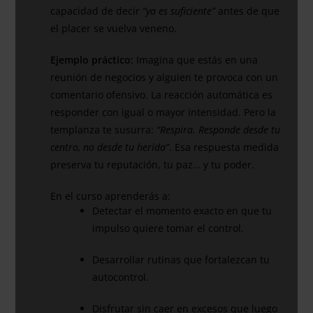
capacidad de decir
“ya es suficiente”
antes de que
el placer se vuelva veneno.
Ejemplo práctico:
Imagina que estás en una
reunión de negocios y alguien te provoca con un
comentario ofensivo. La reacción automática es
responder con igual o mayor intensidad. Pero la
templanza te susurra:
“Respira. Responde desde tu
centro, no desde tu herida”
. Esa respuesta medida
preserva tu reputación, tu paz… y tu poder.
En el curso aprenderás a:
Detectar el momento exacto en que tu
impulso quiere tomar el control.
Desarrollar rutinas que fortalezcan tu
autocontrol.
Disfrutar sin caer en excesos que luego