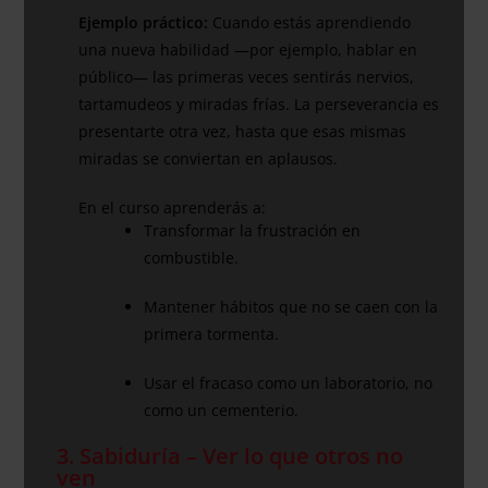
Ejemplo práctico:
Cuando estás aprendiendo
una nueva habilidad —por ejemplo, hablar en
público— las primeras veces sentirás nervios,
tartamudeos y miradas frías. La perseverancia es
presentarte otra vez, hasta que esas mismas
miradas se conviertan en aplausos.
En el curso aprenderás a:
Transformar la frustración en
combustible.
Mantener hábitos que no se caen con la
primera tormenta.
Usar el fracaso como un laboratorio, no
como un cementerio.
3. Sabiduría – Ver lo que otros no
ven