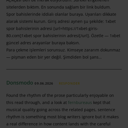
sitelerden bıktım. En sonunda sağlam bir link buldum.
Spor bahislerinde iddialı olanlar buraya. Uyarıları dikkate
alarak sistemi kurun. Giriş adresi aynen şu şekilde: 1xbet
spor bahislerinin adresi [url=https://1xbet-giris-
80.com]1xbet spor bahislerinin adresi[/url]. Özetle — 1xbet
güncel adres arayanlar buraya baksın.
Para çekme işlemleri sorunsuz. Kimseye zararım dokunmaz
— pişman eden bir yer değil. Şimdiden bol şans…
Donsmodo
09.06.2026
RESPONDER
Found the rhythm of the prose particularly enjoyable on
this read through, and a look at
fernbureaus
kept that
musical quality going across the related pages, sentence
rhythm is something most blog writers ignore but it makes
a real difference in how content lands with the careful