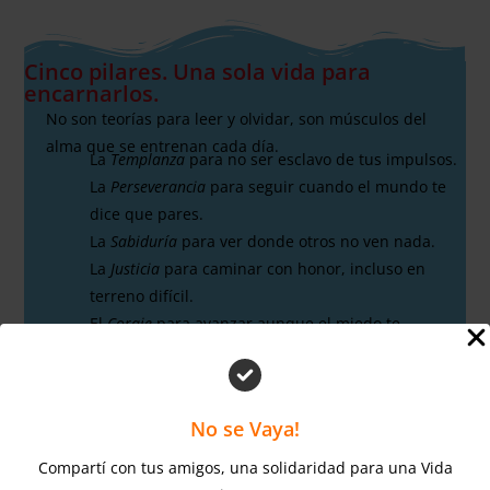
Cinco pilares. Una sola vida para
encarnarlos.
No son teorías para leer y olvidar, son músculos del
alma que se entrenan cada día.
La
Templanza
para no ser esclavo de tus impulsos.
La
Perseverancia
para seguir cuando el mundo te
dice que pares.
La
Sabiduría
para ver donde otros no ven nada.
La
Justicia
para caminar con honor, incluso en
terreno difícil.
El
Coraje
para avanzar aunque el miedo te
acompañe.
Cinco virtudes. Un solo camino.
No se Vaya!
Y una vida… la tuya… para vivirlas hasta que se vuelvan
tu esencia.
Compartí con tus amigos, una solidaridad para una Vida