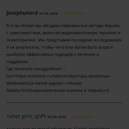
Josephunord
09.06.2026
RESPONDER
В этом обзоре мы обсудим современные методы борьбы
с зависимостями, включая медикаментозную терапию и
психотерапию. Мы представим последние исследования
и их результаты, чтобы читатели могли быть в курсе
наиболее эффективных подходов к лечению и
поддержке.
Где почитать поподробнее? –
[url=https://selomoe.ru/sad/ultrabystraya-opioidnaya-
detoksikatsiya-metod-vygody-i-riskovye-
faktory.html]наркологическая клиника в твери[/url]
1xbet giris_qhPt
09.06.2026
RESPONDER
Açıkçası ben de merak ediyordum. Sürekli engellenen