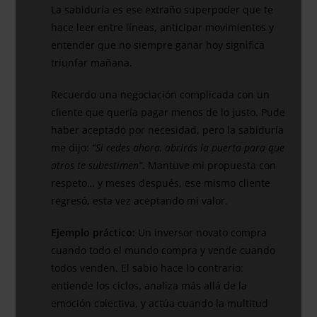
La sabiduría es ese extraño superpoder que te
hace leer entre líneas, anticipar movimientos y
entender que no siempre ganar hoy significa
triunfar mañana.
Recuerdo una negociación complicada con un
cliente que quería pagar menos de lo justo. Pude
haber aceptado por necesidad, pero la sabiduría
me dijo:
“Si cedes ahora, abrirás la puerta para que
otros te subestimen”
. Mantuve mi propuesta con
respeto… y meses después, ese mismo cliente
regresó, esta vez aceptando mi valor.
Ejemplo práctico:
Un inversor novato compra
cuando todo el mundo compra y vende cuando
todos venden. El sabio hace lo contrario:
entiende los ciclos, analiza más allá de la
emoción colectiva, y actúa cuando la multitud