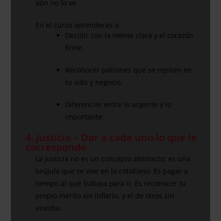
aún no lo ve.
En el curso aprenderás a:
Decidir con la mente clara y el corazón
firme.
Reconocer patrones que se repiten en
tu vida y negocio.
Diferenciar entre lo urgente y lo
importante.
4. Justicia – Dar a cada uno lo que le
corresponde
La justicia no es un concepto abstracto: es una
brújula que se vive en lo cotidiano. Es pagar a
tiempo al que trabaja para ti. Es reconocer tu
propio mérito sin inflarlo, y el de otros sin
envidia.