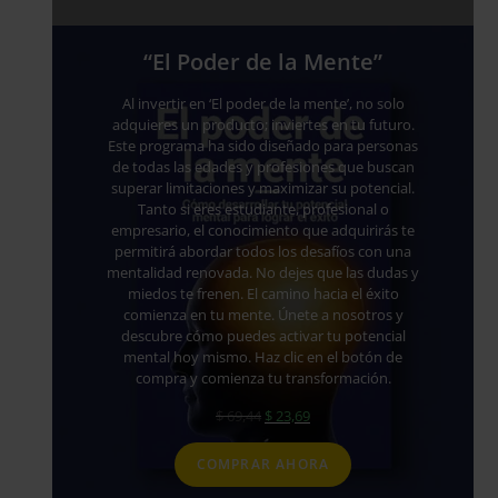
“El Poder de la Mente”
Al invertir en ‘El poder de la mente’, no solo
adquieres un producto; inviertes en tu futuro.
Este programa ha sido diseñado para personas
de todas las edades y profesiones que buscan
superar limitaciones y maximizar su potencial.
Tanto si eres estudiante, profesional o
empresario, el conocimiento que adquirirás te
permitirá abordar todos los desafíos con una
mentalidad renovada. No dejes que las dudas y
miedos te frenen. El camino hacia el éxito
comienza en tu mente. Únete a nosotros y
descubre cómo puedes activar tu potencial
mental hoy mismo. Haz clic en el botón de
compra y comienza tu transformación.
$
69,44
$
23,69
COMPRAR AHORA