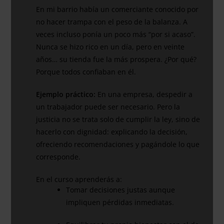
En mi barrio había un comerciante conocido por
no hacer trampa con el peso de la balanza. A
veces incluso ponía un poco más “por si acaso”.
Nunca se hizo rico en un día, pero en veinte
años… su tienda fue la más prospera. ¿Por qué?
Porque todos confiaban en él.
Ejemplo práctico:
En una empresa, despedir a
un trabajador puede ser necesario. Pero la
justicia no se trata solo de cumplir la ley, sino de
hacerlo con dignidad: explicando la decisión,
ofreciendo recomendaciones y pagándole lo que
corresponde.
En el curso aprenderás a:
Tomar decisiones justas aunque
impliquen pérdidas inmediatas.