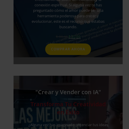
conexión espiritual. Si alguna vez te has
preguntado cómo el amor puede ser una
herramienta poderosa para crecer y
evolucionar, este es el recurso que estabas
buscando.
$
88,69
$
22,69
COMPRAR AHORA
"Crear y Vender con IA"
Transforma Tu Creatividad
en Éxito
¿Alguna vez has imaginado potenciar tus ideas