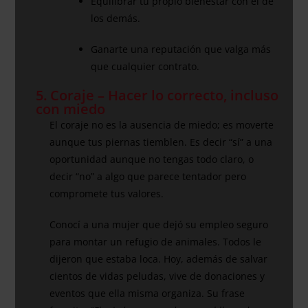
Equilibrar tu propio bienestar con el de
los demás.
Ganarte una reputación que valga más
que cualquier contrato.
5. Coraje – Hacer lo correcto, incluso
con miedo
El coraje no es la ausencia de miedo; es moverte
aunque tus piernas tiemblen. Es decir “sí” a una
oportunidad aunque no tengas todo claro, o
decir “no” a algo que parece tentador pero
compromete tus valores.
Conocí a una mujer que dejó su empleo seguro
para montar un refugio de animales. Todos le
dijeron que estaba loca. Hoy, además de salvar
cientos de vidas peludas, vive de donaciones y
eventos que ella misma organiza. Su frase