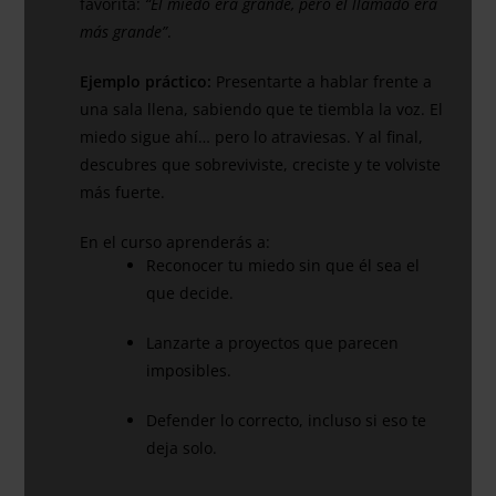
favorita:
“El miedo era grande, pero el llamado era
más grande”
.
Ejemplo práctico:
Presentarte a hablar frente a
una sala llena, sabiendo que te tiembla la voz. El
miedo sigue ahí… pero lo atraviesas. Y al final,
descubres que sobreviviste, creciste y te volviste
más fuerte.
En el curso aprenderás a:
Reconocer tu miedo sin que él sea el
que decide.
Lanzarte a proyectos que parecen
imposibles.
Defender lo correcto, incluso si eso te
deja solo.