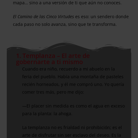
mapa… sino a una versión de ti que aún no conoces.
El Camino de las Cinco Virtudes
es eso: un sendero donde
cada paso no solo avanza, sino que te transforma.
1. Templanza – El arte de
gobernarte a ti mismo
Cuando era niño, recuerdo a mi abuelo en la
feria del pueblo. Había una montaña de pasteles
recién horneados, y él me compró uno. Yo quería
comer tres más, pero me dijo:
—El placer sin medida es como el agua en exceso
para la planta: la ahoga.
La templanza no es frialdad ni prohibición; es el
arte de disfrutar sin ser esclavo del deseo. Es la