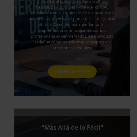
y llevarlas al mercado usando la última
tecnología? Con ‘Crear y Vender con IA’,
conviértete en el arquitecto de tus productos
mientras aprovechas el poder de la inteligencia
artificial. Diseñado para ayudar tanto a
emprendedores principiantes como a
profesionales experimentados, este producto
redefine cómo transformar conceptos en
creaciones vendibles.
$
55,69
$
22,69
COMPRAR AHORA
"Más Allá de lo Fácil"