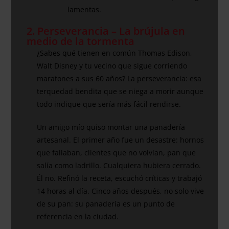
lamentas.
2. Perseverancia – La brújula en
medio de la tormenta
¿Sabes qué tienen en común Thomas Edison,
Walt Disney y tu vecino que sigue corriendo
maratones a sus 60 años? La perseverancia: esa
terquedad bendita que se niega a morir aunque
todo indique que sería más fácil rendirse.
Un amigo mío quiso montar una panadería
artesanal. El primer año fue un desastre: hornos
que fallaban, clientes que no volvían, pan que
salía como ladrillo. Cualquiera hubiera cerrado.
Él no. Refinó la receta, escuchó críticas y trabajó
14 horas al día. Cinco años después, no solo vive
de su pan: su panadería es un punto de
referencia en la ciudad.