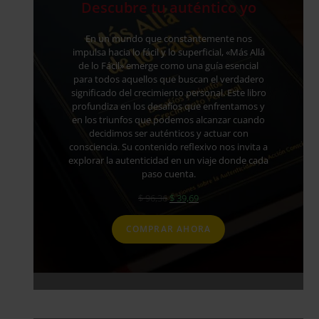
Descubre tu auténtico yo
En un mundo que constantemente nos
impulsa hacia lo fácil y lo superficial, «Más Allá
de lo Fácil» emerge como una guía esencial
para todos aquellos que buscan el verdadero
significado del crecimiento personal. Este libro
profundiza en los desafíos que enfrentamos y
en los triunfos que podemos alcanzar cuando
decidimos ser auténticos y actuar con
consciencia. Su contenido reflexivo nos invita a
explorar la autenticidad en un viaje donde cada
paso cuenta.
$
96,36
$
39,69
COMPRAR AHORA