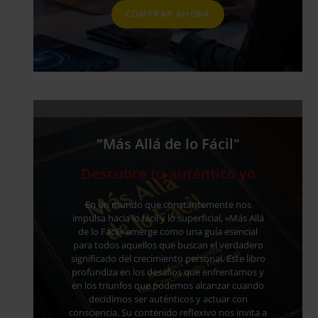
original
actual
COMPRAR AHORA
era:
es:
$ 55,69.
$ 22,69.
"Más Allá de lo Fácil"
Descubre tu auténtico yo
En un mundo que constantemente nos
impulsa hacia lo fácil y lo superficial, «Más Allá
de lo Fácil» emerge como una guía esencial
para todos aquellos que buscan el verdadero
significado del crecimiento personal. Este libro
profundiza en los desafíos que enfrentamos y
en los triunfos que podemos alcanzar cuando
decidimos ser auténticos y actuar con
consciencia. Su contenido reflexivo nos invita a