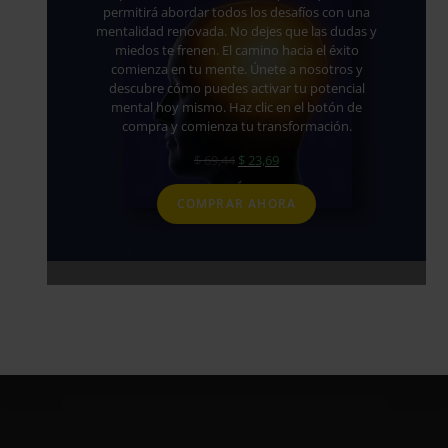
permitirá abordar todos los desafíos con una
mentalidad renovada. No dejes que las dudas y
miedos te frenen. El camino hacia el éxito
comienza en tu mente. Únete a nosotros y
descubre cómo puedes activar tu potencial
mental hoy mismo. Haz clic en el botón de
compra y comienza tu transformación.
El
El
$
69,44
$
23,69
precio
precio
original
actual
COMPRAR AHORA
era:
es:
$ 69,44.
$ 23,69.