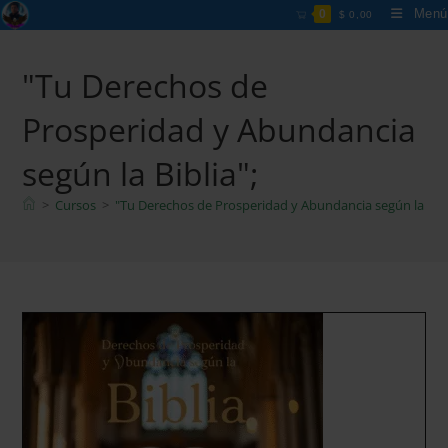
Ir
Menú
0
$
0,00
al
contenido
"Tu Derechos de
Prosperidad y Abundancia
según la Biblia";
>
Cursos
>
"Tu Derechos de Prosperidad y Abundancia según la Bibl