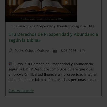
Tu Derechos de Prosperidad y Abundancia según la Biblia
«Tu Derechos de Prosperidad y Abundancia
según la Biblia»
Autor
Publicación
Categoría
Pedro Colque Quispe
18.06.2026
de
de
de
la
la
la
Curso: "Tu Derecho de Prosperidad y Abundancia
entrada:
entrada:
entrada:
según la Biblia"Descubre cómo Dios quiere que vivas
en provisión, libertad financiera y prosperidad integral,
desde una base bíblica sólida.Muchas personas creen…
«Tu
Continuar Leyendo
Derechos
De
Prosperidad
Y