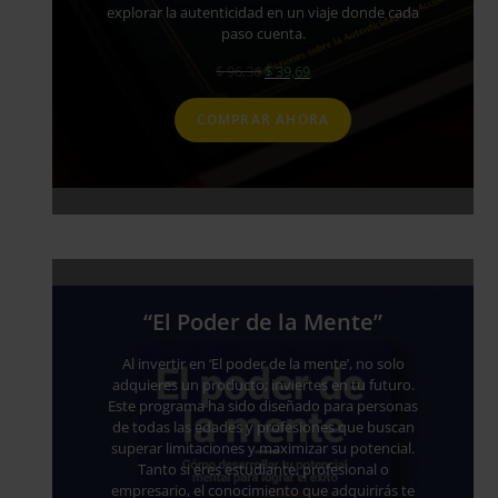
explorar la autenticidad en un viaje donde cada
paso cuenta.
El
El
$
96,36
$
39,69
precio
precio
original
actual
COMPRAR AHORA
era:
es:
$ 96,36.
$ 39,69.
“El Poder de la Mente”
Al invertir en ‘El poder de la mente’, no solo
adquieres un producto; inviertes en tu futuro.
Este programa ha sido diseñado para personas
de todas las edades y profesiones que buscan
superar limitaciones y maximizar su potencial.
Tanto si eres estudiante, profesional o
empresario, el conocimiento que adquirirás te