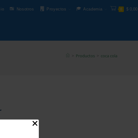
cio
Nosotros
Proyectos
Academia
$
0,00
0
>
Productos
>
coca cola
r
sus puertas.