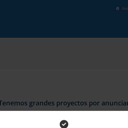
Ini
Tenemos grandes proyectos por anuncia
inando algo grande. Nuestra tienda está en obras y pronto abrirá 