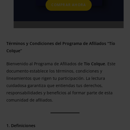
original
actual
COMPRAR AHORA
era:
es:
$ 69,44.
$ 23,69.
Términos y Condiciones del Programa de Afiliados “Tío
Colque”
Bienvenido al Programa de Afiliados de
Tío Colque
. Este
documento establece los términos, condiciones y
lineamientos que rigen tu participación. La lectura
cuidadosa garantiza que entiendas tus derechos,
responsabilidades y beneficios al formar parte de esta
comunidad de afiliados.
1. Definiciones