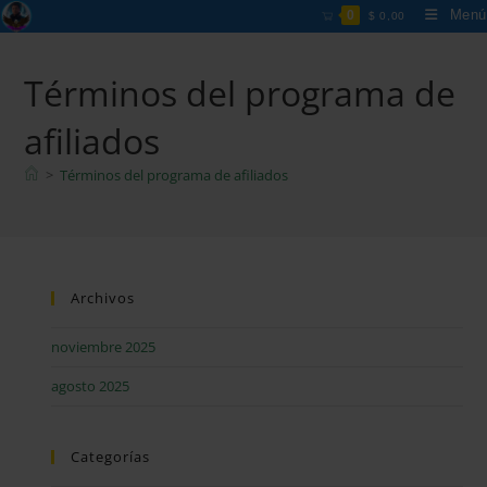
Ir
Menú
0
$
0,00
al
contenido
Términos del programa de
afiliados
>
Términos del programa de afiliados
Archivos
noviembre 2025
agosto 2025
Categorías