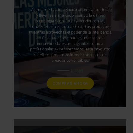
¿Alguna vez has imaginado potenciar tus ideas
y llevarlas al mercado usando la última
tecnología? Con ‘Crear y Vender con IA’,
conviértete en el arquitecto de tus productos
mientras aprovechas el poder de la inteligencia
artificial. Diseñado para ayudar tanto a
emprendedores principiantes como a
profesionales experimentados, este producto
redefine cómo transformar conceptos en
creaciones vendibles.
El
El
$
55,69
$
22,69
precio
precio
original
actual
COMPRAR AHORA
era:
es:
$ 55,69.
$ 22,69.