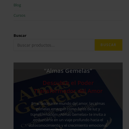
Blog
Cursos
Buscar
BUSCAR
“Almas Gemelas”
Descubre el Poder
Transformador del Amor
En el fascinante mundo del amor, las almas
gemelas emergen como faros de luz y
transformación. «Almas Gemelas» te invita a
embarcarte en un viaje profundo hacia el
autoconocimiento y el crecimiento emocional.