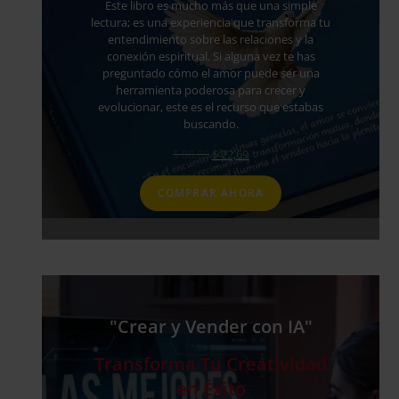
Este libro es mucho más que una simple
lectura; es una experiencia que transforma tu
entendimiento sobre las relaciones y la
conexión espiritual. Si alguna vez te has
preguntado cómo el amor puede ser una
herramienta poderosa para crecer y
evolucionar, este es el recurso que estabas
buscando.
El
El
$
88,69
$
22,69
precio
precio
original
actual
COMPRAR AHORA
era:
es:
$ 88,69.
$ 22,69.
"Crear y Vender con IA"
Transforma Tu Creatividad
en Éxito