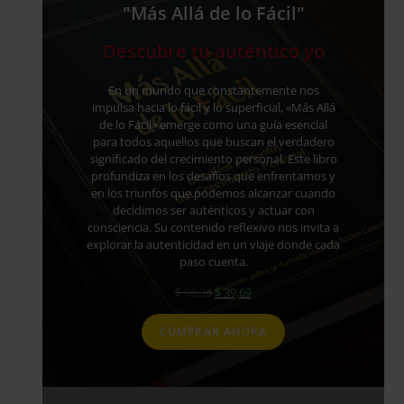
"Más Allá de lo Fácil"
Descubre tu auténtico yo
En un mundo que constantemente nos
impulsa hacia lo fácil y lo superficial, «Más Allá
de lo Fácil» emerge como una guía esencial
para todos aquellos que buscan el verdadero
significado del crecimiento personal. Este libro
profundiza en los desafíos que enfrentamos y
en los triunfos que podemos alcanzar cuando
decidimos ser auténticos y actuar con
consciencia. Su contenido reflexivo nos invita a
explorar la autenticidad en un viaje donde cada
paso cuenta.
El
El
$
96,36
$
39,69
precio
precio
original
actual
COMPRAR AHORA
era:
es:
$ 96,36.
$ 39,69.