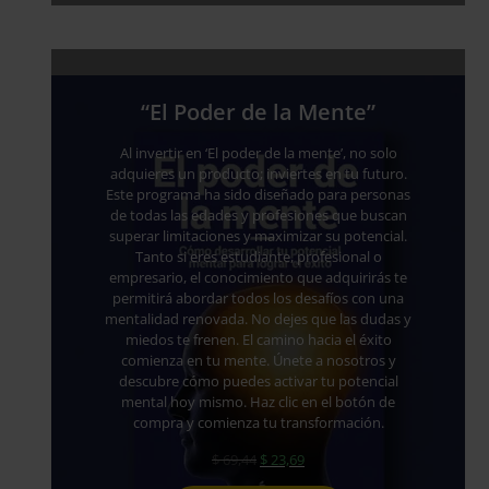
“El Poder de la Mente”
Al invertir en ‘El poder de la mente’, no solo
adquieres un producto; inviertes en tu futuro.
Este programa ha sido diseñado para personas
de todas las edades y profesiones que buscan
superar limitaciones y maximizar su potencial.
Tanto si eres estudiante, profesional o
empresario, el conocimiento que adquirirás te
permitirá abordar todos los desafíos con una
mentalidad renovada. No dejes que las dudas y
miedos te frenen. El camino hacia el éxito
comienza en tu mente. Únete a nosotros y
descubre cómo puedes activar tu potencial
mental hoy mismo. Haz clic en el botón de
compra y comienza tu transformación.
El
El
$
69,44
$
23,69
precio
precio