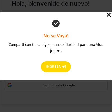
¡Hola, bienvenido de nuevo!
No se Vaya!
Compartí con tus amigos, una solidaridad para una Vida
juntos.
¿Olvidaste la contraseña?
Mantenerme conectado
ACCEDER
INGRESÁ
Regístrate ahora
¿No tienes una cuenta?
Sign in with Google