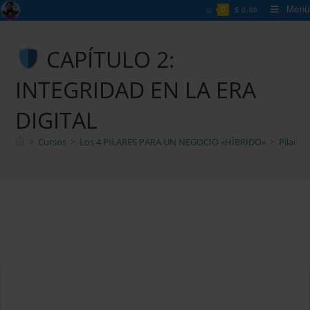
Ir
Menú
0
$
0,00
al
contenido
CAPÍTULO 2:
INTEGRIDAD EN LA ERA
DIGITAL
>
Cursos
>
Los 4 PILARES PARA UN NEGOCIO «HÍBRIDO»
>
Pilar 