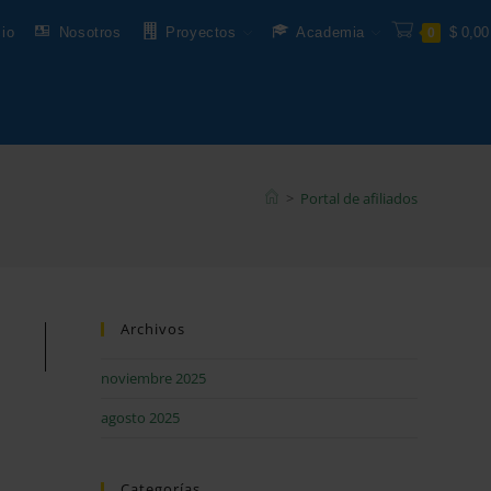
cio
Nosotros
Proyectos
Academia
$
0,00
0
>
Portal de afiliados
Archivos
noviembre 2025
agosto 2025
Categorías