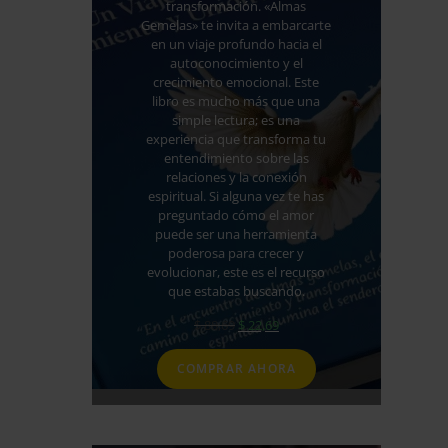
transformación. «Almas
Gemelas» te invita a embarcarte
en un viaje profundo hacia el
autoconocimiento y el
crecimiento emocional. Este
libro es mucho más que una
simple lectura; es una
experiencia que transforma tu
entendimiento sobre las
relaciones y la conexión
espiritual. Si alguna vez te has
preguntado cómo el amor
puede ser una herramienta
poderosa para crecer y
evolucionar, este es el recurso
que estabas buscando.
El
El
$
88,69
$
22,69
precio
precio
original
actual
COMPRAR AHORA
era:
es:
$ 88,69.
$ 22,69.