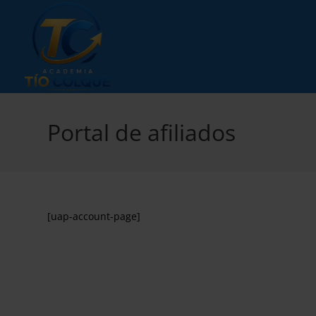
Ir
al
contenido
Portal de afiliados
[uap-account-page]