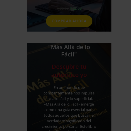
El
El
$
55,69
$
22,69
precio
precio
original
actual
COMPRAR AHORA
era:
es:
$ 55,69.
$ 22,69.
"Más Allá de lo
Fácil"
Descubre tu
auténtico yo
En un mundo que
constantemente nos impulsa
hacia lo fácil y lo superficial,
«Más Allá de lo Fácil» emerge
como una guía esencial para
todos aquellos que buscan el
verdadero significado del
crecimiento personal. Este libro