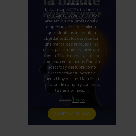
edades y profesiones que
buscan superar limitaciones y
maximizar su potencial. Tanto si
eres estudiante, profesional o
empresario, el conocimiento
que adquirirás te permitirá
abordar todos los desafíos con
una mentalidad renovada. No
dejes que las dudas y miedos te
frenen. El camino hacia el éxito
comienza en tu mente. Únete a
nosotros y descubre cómo
puedes activar tu potencial
mental hoy mismo. Haz clic en
el botón de compra y comienza
tu transformación.
El
El
$
69,44
$
23,69
precio
precio
original
actual
COMPRAR AHORA
era:
es:
$ 69,44.
$ 23,69.