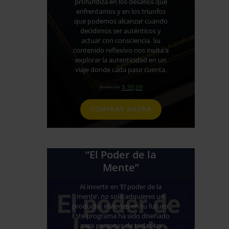
profundiza en los desafíos que
enfrentamos y en los triunfos
que podemos alcanzar cuando
decidimos ser auténticos y
actuar con consciencia. Su
contenido reflexivo nos invita a
explorar la autenticidad en un
viaje donde cada paso cuenta.
El
El
$
96,36
$
39,69
precio
precio
original
actual
COMPRAR AHORA
era:
es:
$ 96,36.
$ 39,69.
“El Poder de la
Mente”
Al invertir en ‘El poder de la
mente’, no solo adquieres un
producto; inviertes en tu futuro.
Este programa ha sido diseñado
para personas de todas las