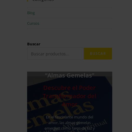
Blog
Cursos
Buscar
BUSCAR
“Almas Gemelas”
Descubre el Poder
Transformador del
Amor
En el fascinante mundo del
amor, las almas gemelas
emergen como faros de luz y