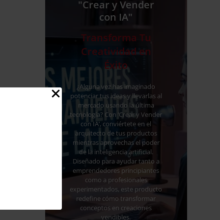
"Crear y Vender
con IA"
Transforma Tu
Creatividad en
Éxito
¿Alguna vez has imaginado
potenciar tus ideas y llevarlas al
mercado usando la última
tecnología? Con ‘Crear y Vender
con IA’, conviértete en el
arquitecto de tus productos
mientras aprovechas el poder
de la inteligencia artificial.
Diseñado para ayudar tanto a
emprendedores principiantes
como a profesionales
experimentados, este producto
redefine cómo transformar
conceptos en creaciones
vendibles.