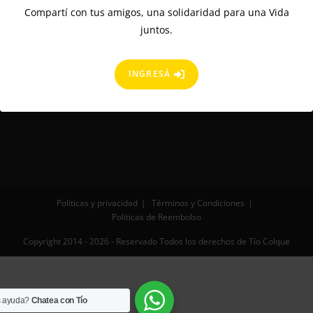
Compartí con tus amigos, una solidaridad para una Vida
juntos.
INGRESÁ
Políticas y privacidad
Términos y Condiciones
Políticas de Reembolso
Copyright 2014 - 2026 - Reservado Todos los derechos de Tío Colque
s ayuda?
Chatea con Tío