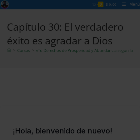
Ir
Menú
0
$
0,00
al
contenido
Capítulo 30: El verdadero
éxito es agradar a Dios
>
Cursos
>
«Tu Derechos de Prosperidad y Abundancia según la Bibl
¡Hola, bienvenido de nuevo!