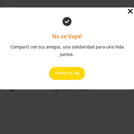
No se Vaya!
Compartí con tus amigos, una solidaridad para una Vida
¿Olvidaste la contraseña?
Mantenerme conectado
juntos.
ACCEDER
Regístrate ahora
¿No tienes una cuenta?
INGRESÁ
Sign in with Google