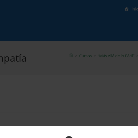
Ini
mpatía
>
Cursos
>
“Más Allá de lo Fácil”
¡Hola, bienvenido de nuevo!