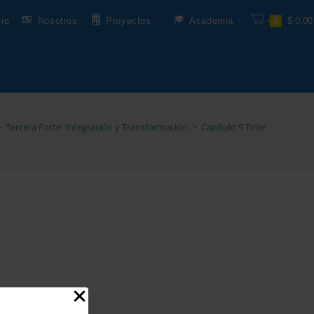
cio
Nosotros
Proyectos
Academia
$
0,00
0
>
Tercera Parte: Integración y Transformación
>
Capítulo 9 Tolerancia y Em