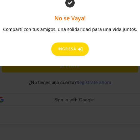
No se Vaya!
Compartí con tus amigos, una solidaridad para una Vida juntos.
INGRESÁ
¿Olvidaste la contraseña?
Mantenerme conectado
ACCEDER
Regístrate ahora
¿No tienes una cuenta?
Sign in with Google