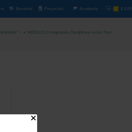
cio
Nosotros
Proyectos
Academia
$
0,00
0
 la Mente”
>
🔹 MÓDULO 3: Integración, Disciplina y Acción Transformadora