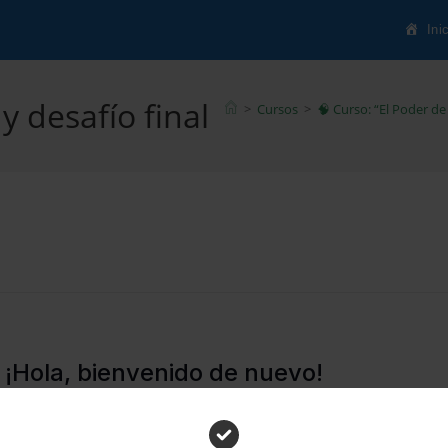
Ini
 desafío final
>
Cursos
>
🧠 Curso: “El Poder de
¡Hola, bienvenido de nuevo!