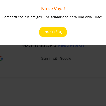
No se Vaya!
Compartí con tus amigos, una solidaridad para una Vida juntos.
¿Olvidaste la contraseña?
Mantenerme conectado
INGRESÁ
ACCEDER
Regístrate ahora
¿No tienes una cuenta?
Sign in with Google