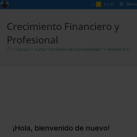
Ir
Menú
0
$
0,00
al
contenido
Crecimiento Financiero y
Profesional
>
Cursos
>
Curso “14 hábitos de la prosperidad”
>
Módulo 3: Creci
¡Hola, bienvenido de nuevo!