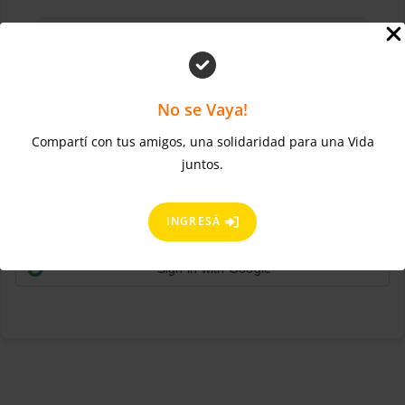
No se Vaya!
Compartí con tus amigos, una solidaridad para una Vida
¿Olvidaste la contraseña?
Mantenerme conectado
juntos.
ACCEDER
Regístrate ahora
¿No tienes una cuenta?
INGRESÁ
Sign in with Google