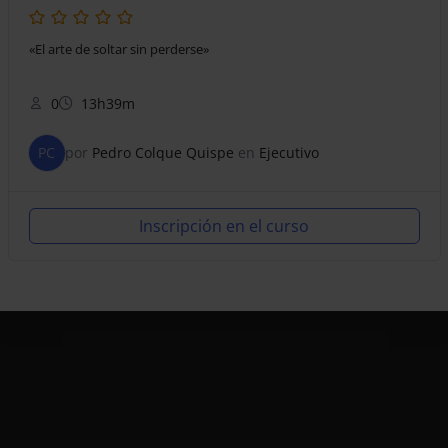
«El arte de soltar sin perderse»
0
13h39m
PC
por
Pedro Colque Quispe
en
Ejecutivo
Inscripción en el curso