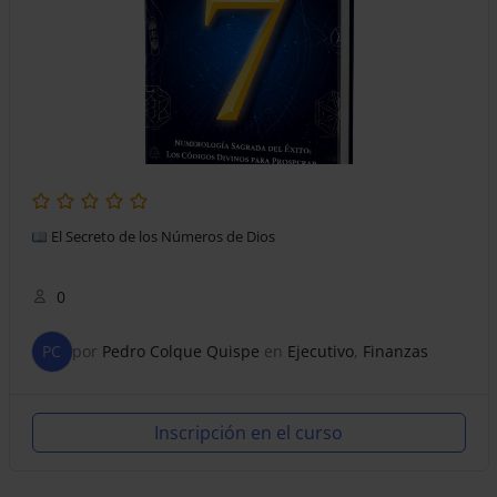
El Secreto de los Números de Dios
0
PC
por
Pedro Colque Quispe
en
Ejecutivo
,
Finanzas
Inscripción en el curso