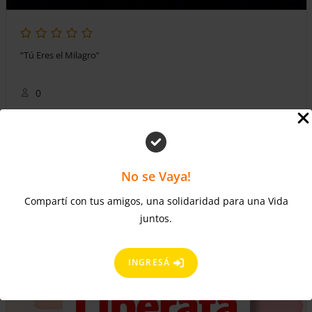
“Tú Eres el Milagro”
0
PC
por
Pedro Colque Quispe
en
Ejecutivo
No se Vaya!
Inscripción en el curso
Compartí con tus amigos, una solidaridad para una Vida
juntos.
INGRESÁ