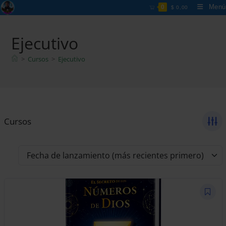
Ir
Menú
0
$
0,00
al
contenido
Ejecutivo
>
Cursos
>
Ejecutivo
Cursos
Fecha de lanzamiento (más recientes primero)