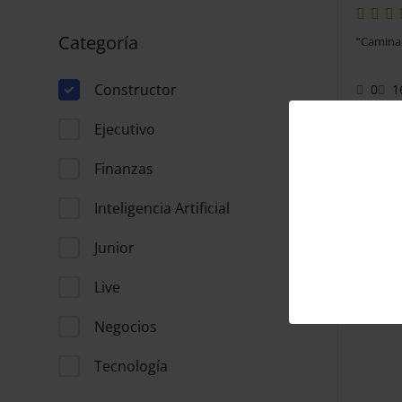
Categoría
“Caminan
Constructor
0
1
Ejecutivo
p
PC
Co
Finanzas
In
Inteligencia Artificial
Junior
Live
Negocios
Tecnología