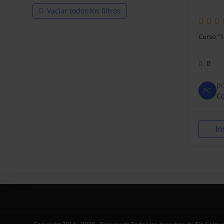
Vaciar todos los filtros
Curso “1
0
p
PC
Co
In