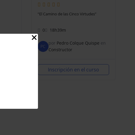
“El Camino de las Cinco Virtudes”
0
18h39m
spe
en
por
Pedro Colque Quispe
en
PC
Constructor
rso
Inscripción en el curso