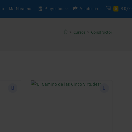
cio
Nosotros
Proyectos
Academia
$
0,00
0
>
Cursos
>
Constructor