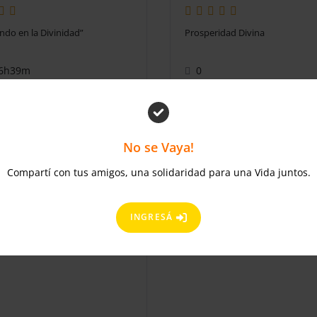
do en la Divinidad”
Prosperidad Divina
6h39m
0
or
Pedro Colque Quispe
en
por
Pedro Colque Qui
PC
nstructor
Constructor
No se Vaya!
scripción en el curso
Inscripción en el cu
Compartí con tus amigos, una solidaridad para una Vida juntos.
INGRESÁ