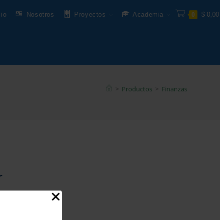
cio
Nosotros
Proyectos
Academia
$
0,00
0
>
Productos
>
Finanzas
r
sus puertas.