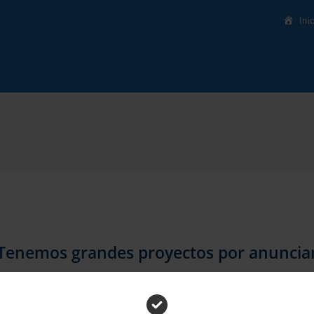
Ini
Tenemos grandes proyectos por anuncia
inando algo grande. Nuestra tienda está en obras y pronto abrirá 