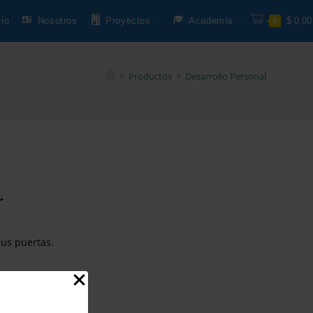
cio
Nosotros
Proyectos
Academia
$
0,00
0
>
Productos
>
Desarrollo Personal
r
sus puertas.