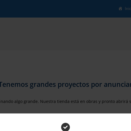
Ini
Tenemos grandes proyectos por anuncia
inando algo grande. Nuestra tienda está en obras y pronto abrirá 