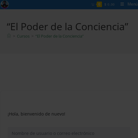
Ir
Menú
0
$
0,00
al
contenido
“El Poder de la Conciencia”
>
Cursos
>
“El Poder de la Conciencia”
¡Hola, bienvenido de nuevo!