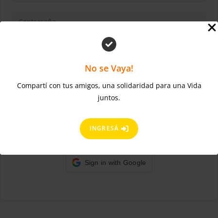
¿Olvidaste la
contraseña?
Mantenerme conectado
No se Vaya!
Compartí con tus amigos, una solidaridad para una Vida
juntos.
ACCEDER
Regístrate ahora
¿No tienes una cuenta?
INGRESÁ
Sign in with Google