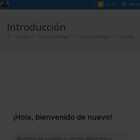
Ir
Menú
0
$
0,00
al
contenido
Introducción
>
Cursos
>
“Tú Eres el Milagro”
>
“Tú Eres el Milagro”
>
Introducci
¡Hola, bienvenido de nuevo!