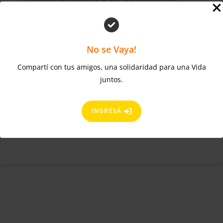
No se Vaya!
¿Olvidaste la contraseña?
Mantenerme conectado
Compartí con tus amigos, una solidaridad para una Vida
ACCEDER
juntos.
Regístrate ahora
¿No tienes una cuenta?
INGRESÁ
Sign in with Google