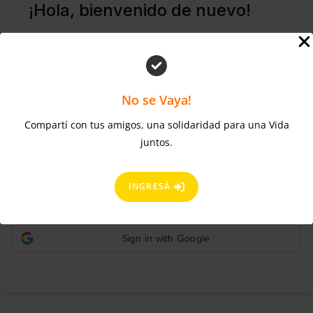
¡Hola, bienvenido de nuevo!
No se Vaya!
Compartí con tus amigos, una solidaridad para una Vida
juntos.
¿Olvidaste la contraseña?
Mantenerme conectado
ACCEDER
INGRESÁ
Regístrate ahora
¿No tienes una cuenta?
Sign in with Google