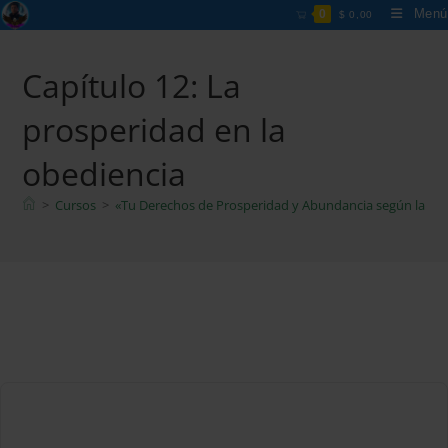
Ir
Menú
0
$
0,00
al
contenido
Capítulo 12: La
prosperidad en la
obediencia
>
Cursos
>
«Tu Derechos de Prosperidad y Abundancia según la Bibl