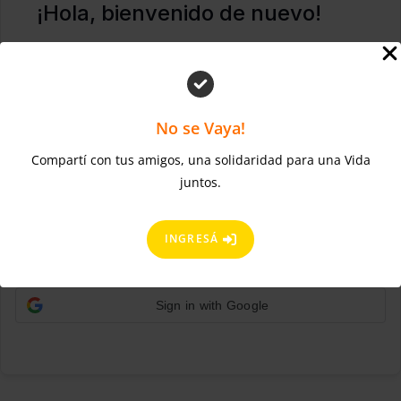
¡Hola, bienvenido de nuevo!
No se Vaya!
Compartí con tus amigos, una solidaridad para una Vida
juntos.
¿Olvidaste la contraseña?
Mantenerme conectado
ACCEDER
INGRESÁ
Regístrate ahora
¿No tienes una cuenta?
Sign in with Google