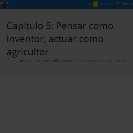
Ir
Menú
0
$
0,00
al
contenido
Capítulo 5: Pensar como
inventor, actuar como
agricultor
>
Cursos
>
“La Tríada del Destino”
>
PARTE 2: DESPIERTA TUS I