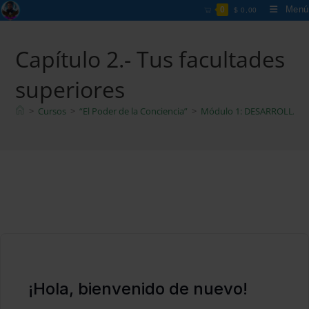
Ir
Menú
0
$
0,00
al
contenido
Capítulo 2.- Tus facultades
superiores
>
Cursos
>
“El Poder de la Conciencia”
>
Módulo 1: DESARROLLA 
¡Hola, bienvenido de nuevo!