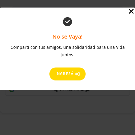
No se Vaya!
Compartí con tus amigos, una solidaridad para una Vida
¿Olvidaste la contraseña?
Mantenerme conectado
juntos.
ACCEDER
Regístrate ahora
¿No tienes una cuenta?
INGRESÁ
Sign in with Google