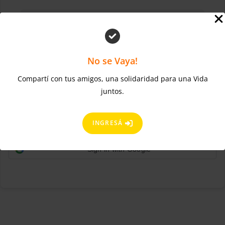
No se Vaya!
Compartí con tus amigos, una solidaridad para una Vida
¿Olvidaste la contraseña?
Mantenerme conectado
juntos.
ACCEDER
Regístrate ahora
¿No tienes una cuenta?
INGRESÁ
Sign in with Google