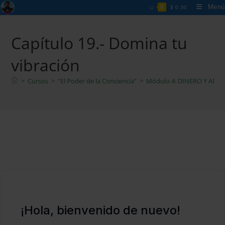
Ir
Menú
0
$
0,00
al
contenido
Capítulo 19.- Domina tu
vibración
>
Cursos
>
“El Poder de la Conciencia”
>
Módulo 4: DINERO Y ABU
¡Hola, bienvenido de nuevo!