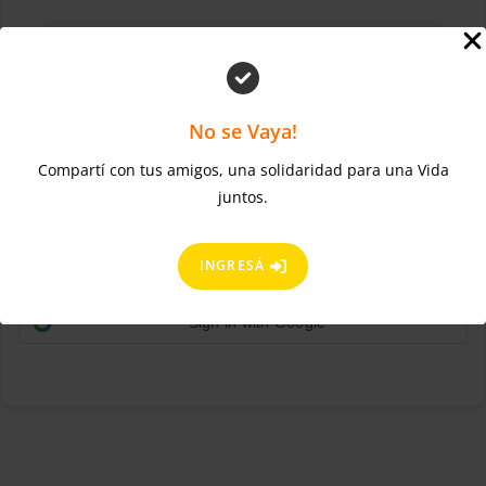
No se Vaya!
Compartí con tus amigos, una solidaridad para una Vida
¿Olvidaste la contraseña?
Mantenerme conectado
juntos.
ACCEDER
Regístrate ahora
¿No tienes una cuenta?
INGRESÁ
Sign in with Google