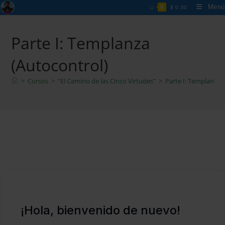
Ir
Menú
0
$
0,00
al
contenido
Parte I: Templanza
(Autocontrol)
>
Cursos
>
“El Camino de las Cinco Virtudes”
>
Parte I: Templanza 
¡Hola, bienvenido de nuevo!