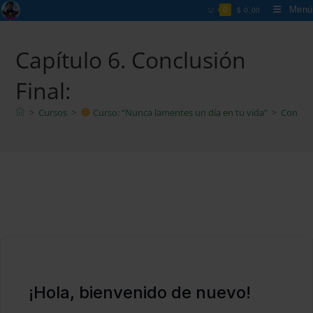
Ir
Menú
0
$
0,00
al
contenido
Capítulo 6. Conclusión
Final:
>
Cursos
>
Curso: “Nunca lamentes un día en tu vida”
>
Conclus
¡Hola, bienvenido de nuevo!