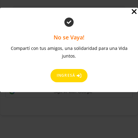
No se Vaya!
Compartí con tus amigos, una solidaridad para una Vida
¿Olvidaste la contraseña?
Mantenerme conectado
juntos.
ACCEDER
Regístrate ahora
¿No tienes una cuenta?
INGRESÁ
Sign in with Google