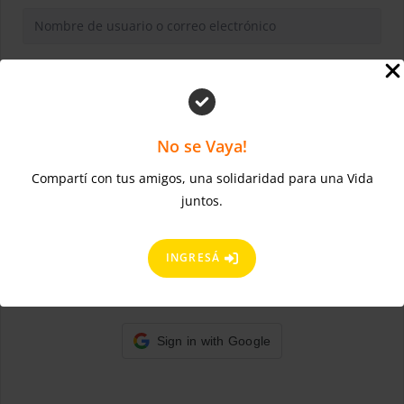
¿Olvidaste la
No se Vaya!
contraseña?
Mantenerme conectado
Compartí con tus amigos, una solidaridad para una Vida
juntos.
ACCEDER
INGRESÁ
Regístrate ahora
¿No tienes una cuenta?
Sign in with Google