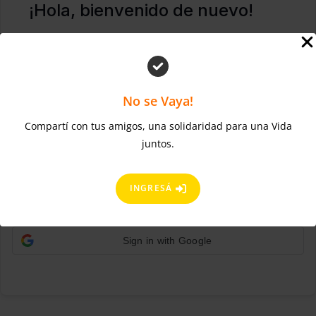
¡Hola, bienvenido de nuevo!
No se Vaya!
Compartí con tus amigos, una solidaridad para una Vida
juntos.
¿Olvidaste la contraseña?
Mantenerme conectado
ACCEDER
INGRESÁ
Regístrate ahora
¿No tienes una cuenta?
Sign in with Google