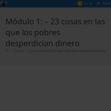
Ir
Menú
0
$
0,00
al
contenido
Módulo 1: – 23 cosas en las
que los pobres
desperdician dinero
>
Cursos
>
Curso: 23 SUCESOS QUE DEFINEN NUESTRO DESTINO
>