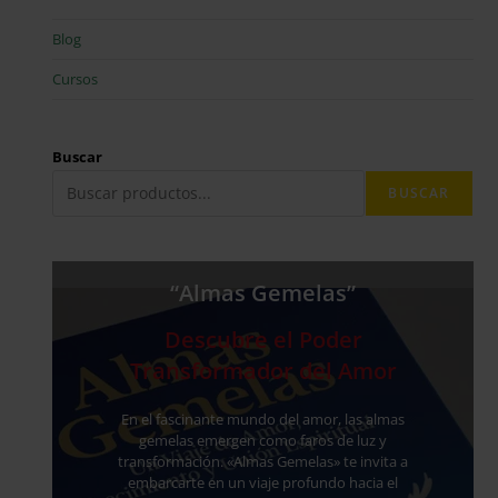
Blog
Cursos
Buscar
BUSCAR
“Almas Gemelas”
Descubre el Poder
Transformador del Amor
En el fascinante mundo del amor, las almas
gemelas emergen como faros de luz y
transformación. «Almas Gemelas» te invita a
embarcarte en un viaje profundo hacia el