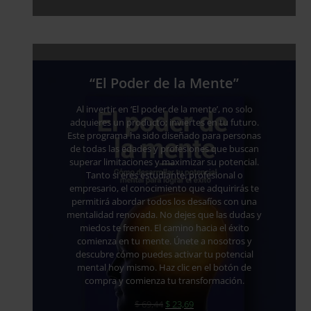
“El Poder de la Mente”
Al invertir en ‘El poder de la mente’, no solo
adquieres un producto; inviertes en tu futuro.
Este programa ha sido diseñado para personas
de todas las edades y profesiones que buscan
superar limitaciones y maximizar su potencial.
Tanto si eres estudiante, profesional o
empresario, el conocimiento que adquirirás te
permitirá abordar todos los desafíos con una
mentalidad renovada. No dejes que las dudas y
miedos te frenen. El camino hacia el éxito
comienza en tu mente. Únete a nosotros y
descubre cómo puedes activar tu potencial
mental hoy mismo. Haz clic en el botón de
compra y comienza tu transformación.
El
El
$
69,44
$
23,69