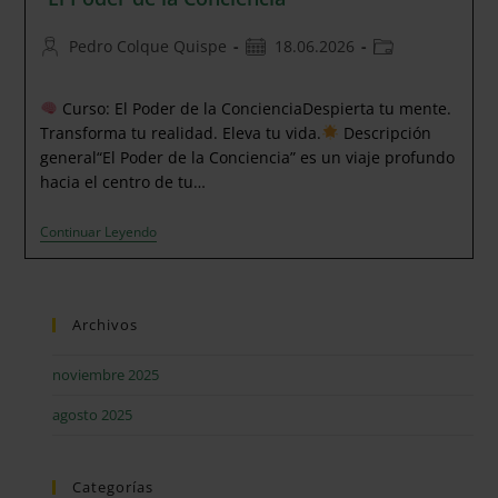
Autor
Publicación
Categoría
Pedro Colque Quispe
18.06.2026
de
de
de
la
la
la
Curso: El Poder de la ConcienciaDespierta tu mente.
entrada:
entrada:
entrada:
Transforma tu realidad. Eleva tu vida.
Descripción
general“El Poder de la Conciencia” es un viaje profundo
hacia el centro de tu…
“El
Continuar Leyendo
Poder
De
La
Conciencia”
Archivos
noviembre 2025
agosto 2025
Categorías