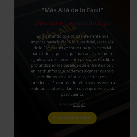
"Más Allá de lo Fácil"
Descubre tu auténtico yo
En un mundo que constantemente nos
impulsa hacia lo fácil y lo superficial, «Más Allá
de lo Fácil» emerge como una guía esencial
para todos aquellos que buscan el verdadero
significado del crecimiento personal. Este libro
profundiza en los desafíos que enfrentamos y
en los triunfos que podemos alcanzar cuando
decidimos ser auténticos y actuar con
consciencia. Su contenido reflexivo nos invita a
explorar la autenticidad en un viaje donde cada
paso cuenta.
El
El
$
96,36
$
39,69
precio
precio
original
actual
COMPRAR AHORA
era:
es:
$ 96,36.
$ 39,69.