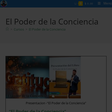
Ir
Menú
0
$
0,00
al
contenido
El Poder de la Conciencia
>
Cursos
>
El Poder de la Conciencia
Presentacion -“El Poder de la Conciencia”
“El Poder de la Conciencia”